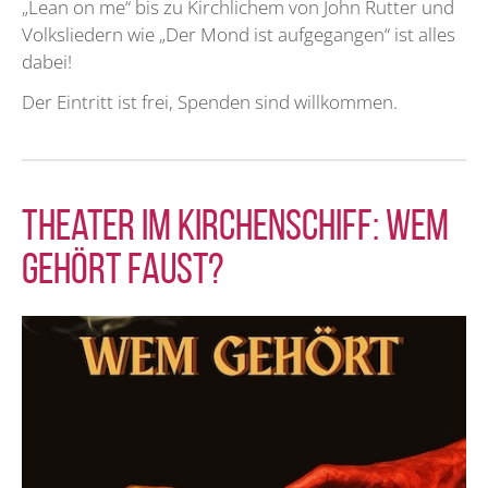
„Lean on me“ bis zu Kirchlichem von John Rutter und
Volksliedern wie „Der Mond ist aufgegangen“ ist alles
dabei!
Der Eintritt ist frei, Spenden sind willkommen.
Theater im Kirchenschiff: Wem
gehört Faust?