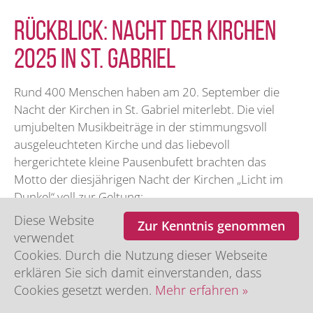
Rückblick: Nacht der Kirchen
2025 in St. Gabriel
Rund 400 Menschen haben am 20. September die
Nacht der Kirchen in St. Gabriel miterlebt. Die viel
umjubelten Musikbeiträge in der stimmungsvoll
ausgeleuchteten Kirche und das liebevoll
hergerichtete kleine Pausenbufett brachten das
Motto der diesjährigen Nacht der Kirchen „Licht im
Dunkel“ voll zur Geltung:
Diese Website
Zum Einstieg begeisterte die Kantorei St. Gabriel
Zur Kenntnis genommen
verwendet
mit Chormusik von Barock bis Gospel.
Cookies. Durch die Nutzung dieser Webseite
Das Flötenekollektiv St Gabriel bot ein
erklären Sie sich damit einverstanden, dass
abwechslungsreiches Programm von Barock bis
Cookies gesetzt werden.
Mehr erfahren »
Romantik.