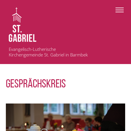
Evangelisch-Lutherische
Kirchengemeinde St. Gabriel in Barmbek
GESPRÄCHSKREIS