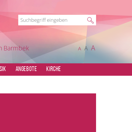
A
in Barmbek
A
A
SIK
ANGEBOTE
KIRCHE