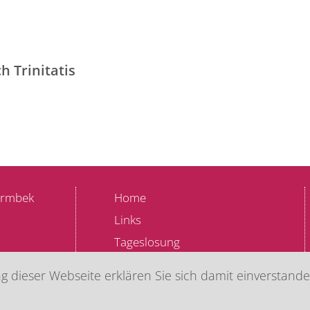
h Trinitatis
Barmbek
Home
Links
Tageslosung
Archiv
 dieser Webseite erklären Sie sich damit einverstande
Region