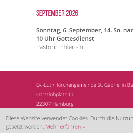
September 2026
Sonntag, 6. September, 14. So. nac
10 Uhr Gottesdienst
Pastorin Ehlert-In
Ev.-Luth. Kirchengemeinde St. Gabriel in 
Hartzlohplatz 17
22307 Hamburg
Telefon: 040 - 411 88 98 - 0
Diese Website verwendet Cookies. Durch die Nutzung
E-Mail:
info@kirche-st-gabriel.de
gesetzt werden.
Mehr erfahren »