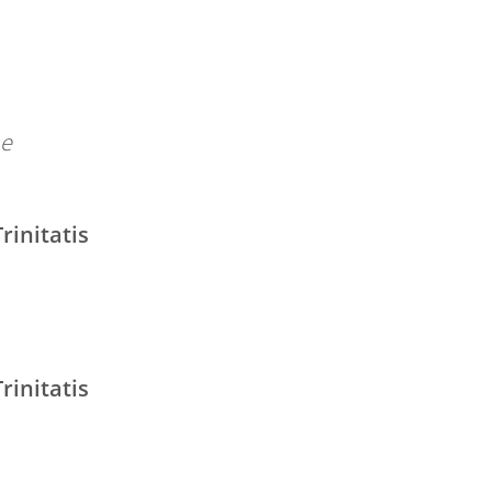
he
rinitatis
rinitatis