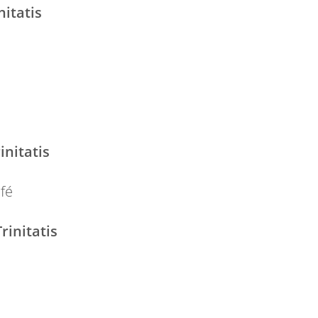
nitatis
initatis
fé
rinitatis