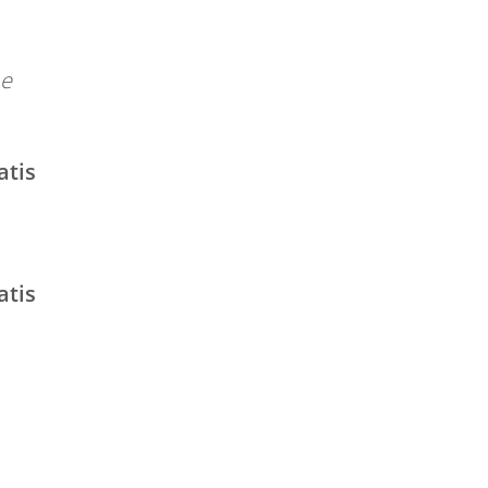
he
atis
atis