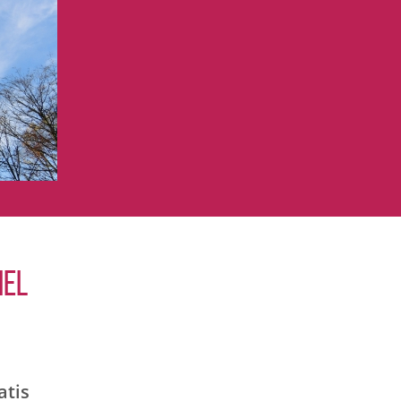
IEL
atis