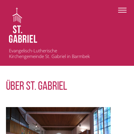
Evangelisch-Lutherische
Kirchengemeinde St. Gabriel in Barmbek
ÜBER ST. GABRIEL